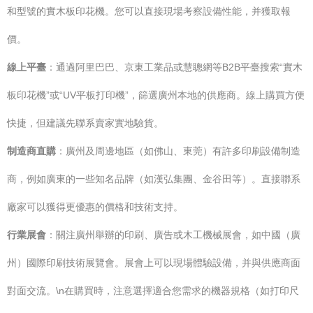
和型號的實木板印花機。您可以直接現場考察設備性能，并獲取報
價。
線上平臺
：通過阿里巴巴、京東工業品或慧聰網等B2B平臺搜索“實木
板印花機”或“UV平板打印機”，篩選廣州本地的供應商。線上購買方便
快捷，但建議先聯系賣家實地驗貨。
制造商直購
：廣州及周邊地區（如佛山、東莞）有許多印刷設備制造
商，例如廣東的一些知名品牌（如漢弘集團、金谷田等）。直接聯系
廠家可以獲得更優惠的價格和技術支持。
行業展會
：關注廣州舉辦的印刷、廣告或木工機械展會，如中國（廣
州）國際印刷技術展覽會。展會上可以現場體驗設備，并與供應商面
對面交流。\n在購買時，注意選擇適合您需求的機器規格（如打印尺